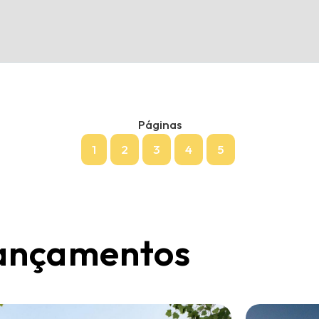
Páginas
1
2
3
4
5
lançamentos