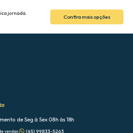
ica jornada.
Confira mais opções
to
mento de Seg à Sex 08h às 18h
(45) 99833-5263
de vendas: