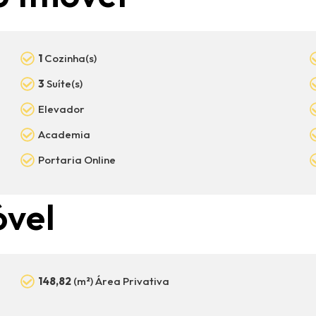
1
Cozinha(s)
3
Suíte(s)
Elevador
Academia
Portaria Online
óvel
148,82
(m²) Área Privativa