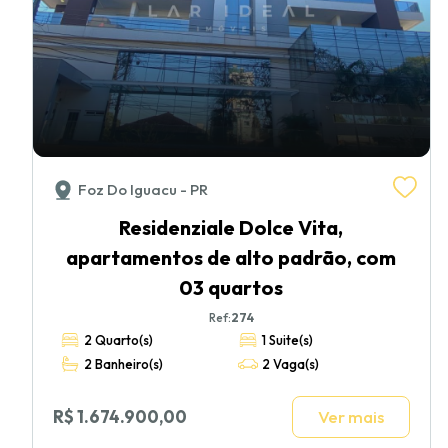
Foz Do Iguacu - PR
Residenziale Dolce Vita,
apartamentos de alto padrão, com
03 quartos
Ref:
274
2 Quarto(s)
1 Suite(s)
2 Banheiro(s)
2 Vaga(s)
R$ 1.674.900,00
Ver mais