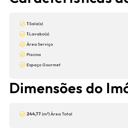
1
Sala(s)
1
Lavabo(s)
Área Serviço
Piscina
Espaço Gourmet
Dimensões do Im
244,77
(m²) Área Total