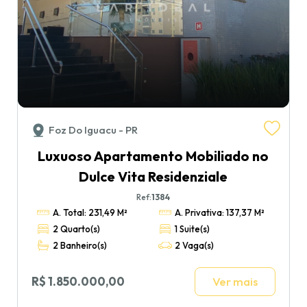
Foz Do Iguacu - PR
Luxuoso Apartamento Mobiliado no
Dulce Vita Residenziale
Ref:
1384
A. Total: 231,49 M²
A. Privativa: 137,37 M²
2 Quarto(s)
1 Suite(s)
2 Banheiro(s)
2 Vaga(s)
R$ 1.850.000,00
Ver mais