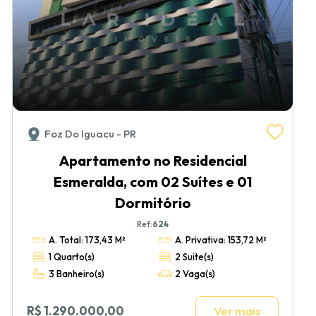
Foz Do Iguacu - PR
Apartamento no Residencial
Esmeralda, com 02 Suítes e 01
Dormitório
Ref:
624
A. Total: 173,43 M²
A. Privativa: 153,72 M²
1 Quarto(s)
2 Suite(s)
3 Banheiro(s)
2 Vaga(s)
R$ 1.290.000,00
Ver mais