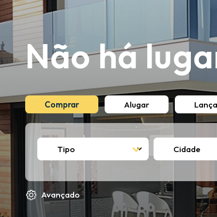
Não há luga
Comprar
Alugar
Lanç
Avançado