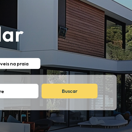
lar
veis na praia