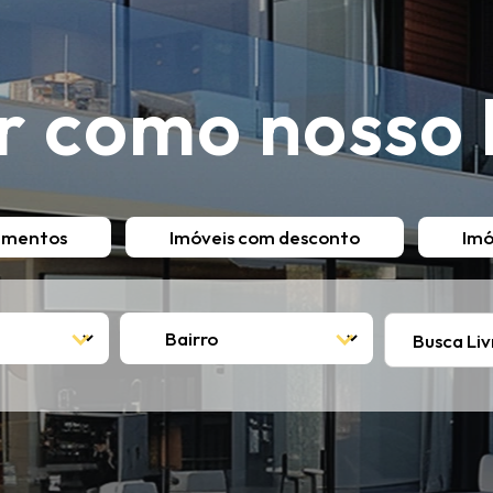
r como nosso 
amentos
Imóveis com desconto
Imó