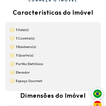
CONHEÇA O IMÓVEL
Características do Imóvel
1
Sala(s)
1
Cozinha(s)
1
Banheiro(s)
1
Quarto(s)
Portão Eletrônico
Elevador
Espaço Gourmet
Dimensões do Imóvel