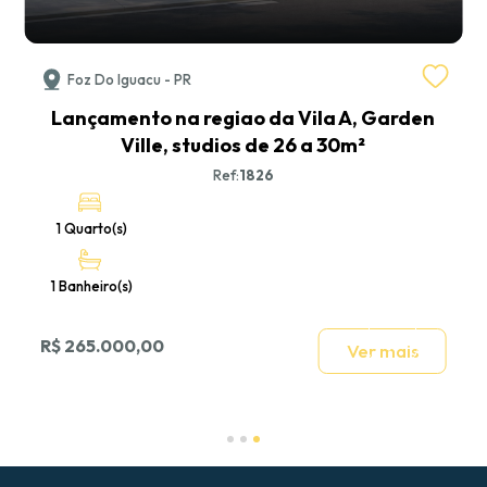
Foz Do Iguacu - PR
,
Lançamento na regiao da Vila A, Garden
Ville, studios de 26 a 30m²
Ref:
1826
1 Quarto(s)
1 Banheiro(s)
R$ 265.000,00
Ver mais
Slide 3 of 3.