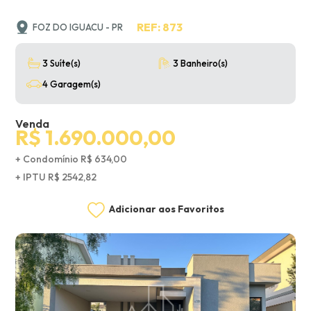
REF: 873
FOZ DO IGUACU - PR
3 Suíte(s)
3 Banheiro(s)
4 Garagem(s)
Venda
R$ 1.690.000,00
+ Condomínio R$ 634,00
+ IPTU R$ 2542,82
Adicionar aos Favoritos