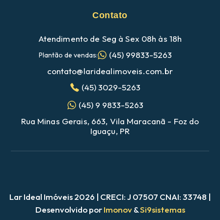
Contato
Atendimento de Seg à Sex 08h às 18h
(45) 99833-5263
Plantão de vendas:
contato@laridealimoveis.com.br
(45) 3029-5263
(45) 9 9833-5263
Rua Minas Gerais, 663, Vila Maracanã - Foz do
Iguaçu, PR
Lar Ideal Imóveis 2026 | CRECI: J 07507 CNAI: 33748 |
Nosso site utiliza cookies para melhorar a navegação
Desenvolvido por
Imonov
&
Si9sistemas
Ao utilizar este site, você concorda com nossa
política de cookies e