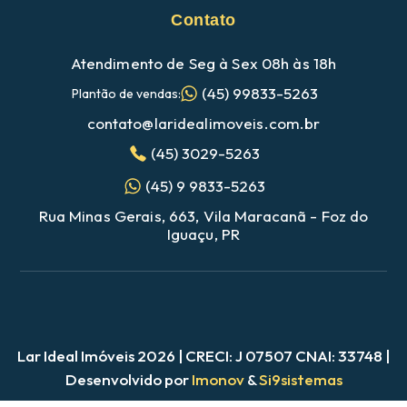
Contato
Atendimento de Seg à Sex 08h às 18h
(45) 99833-5263
Plantão de vendas:
contato@laridealimoveis.com.br
(45) 3029-5263
(45) 9 9833-5263
Rua Minas Gerais, 663, Vila Maracanã - Foz do
Iguaçu, PR
Lar Ideal Imóveis 2026 | CRECI: J 07507 CNAI: 33748 |
Nosso site utiliza cookies para melhorar a navegação
Desenvolvido por
Imonov
&
Si9sistemas
Ao utilizar este site, você concorda com nossa
política de cookies e
privacidade. Clique
AQUI
para saber mais.