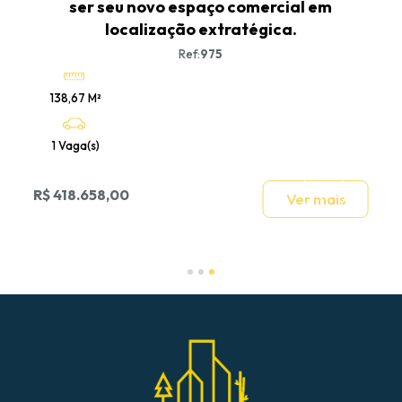
ser seu novo espaço comercial em
localização extratégica.
Ref:
975
138,67 M²
1 Vaga(s)
R$ 418.658,00
Ver mais
Slide 3 of 3.