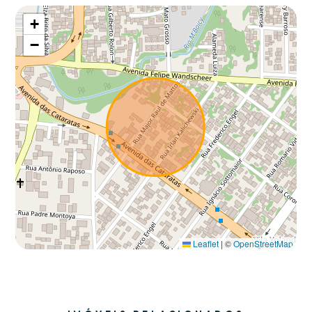
+
−
Leaflet
|
©
OpenStreetMap