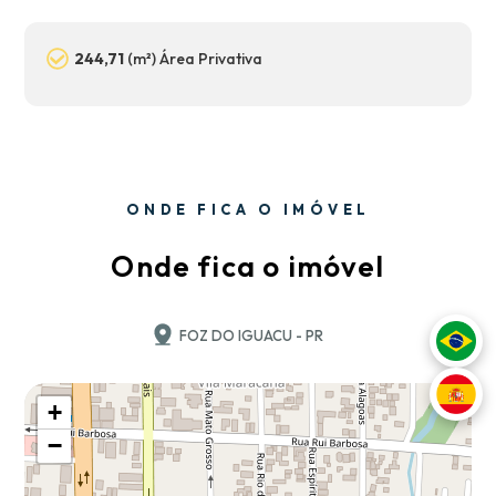
244,71
(m²) Área Privativa
ONDE FICA O IMÓVEL
Onde fica o imóvel
FOZ DO IGUACU - PR
+
−