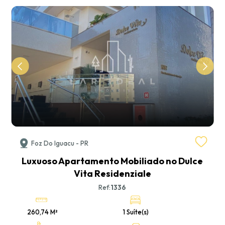
Foz Do Iguacu - PR
a
Luxuoso Apartamento Mobiliado no Dulce
Vita Residenziale
Ref:
1336
260,74 M²
1 Suíte(s)