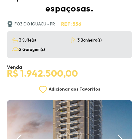
espaçosas.
REF: 556
FOZ DO IGUACU - PR
3 Suíte(s)
3 Banheiro(s)
2 Garagem(s)
Venda
R$ 1.942.500,00
Adicionar aos Favoritos