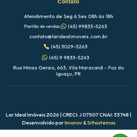
Contato
Atendimento de Seg à Sex 08h às 18h
(45) 99833-5263
Plantão de vendas:
contato@laridealimoveis.com.br
(45) 3029-5263
(45) 9 9833-5263
Rua Minas Gerais, 663, Vila Maracanã - Foz do
Iguaçu, PR
Lar Ideal Imóveis 2026 | CRECI: J 07507 CNAI: 33748 |
Nosso site utiliza cookies para melhorar a navegação
Desenvolvido por
Imonov
&
Si9sistemas
Ao utilizar este site, você concorda com nossa
política de cookies e
privacidade. Clique
AQUI
para saber mais.