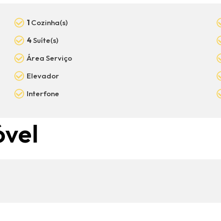
1
Cozinha(s)
4
Suíte(s)
Área Serviço
Elevador
Interfone
óvel