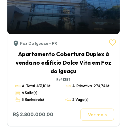
Foz Do Iguacu - PR
Apartamento Cobertura Duplex à
venda no edifício Dolce Vita em Foz
do Iguaçu
Ref:
1387
A. Total: 431,10 M²
A. Privativa: 274,74 M²
4 Suite(s)
5 Banheiro(s)
3 Vaga(s)
R$ 2.800.000,00
Ver mais