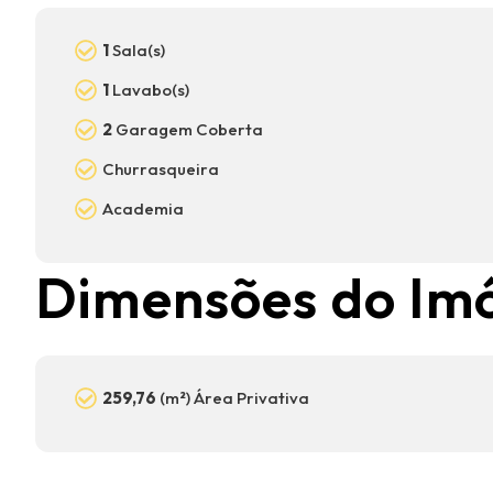
1
Sala(s)
1
Lavabo(s)
2
Garagem Coberta
Churrasqueira
Academia
Dimensões do Im
259,76
(m²) Área Privativa